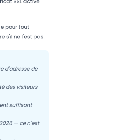
ficat SSL activé
le pour tout
 s'il ne l'est pas.
re d'adresse de
té des visiteurs
ent suffisant
 2026 — ce n'est