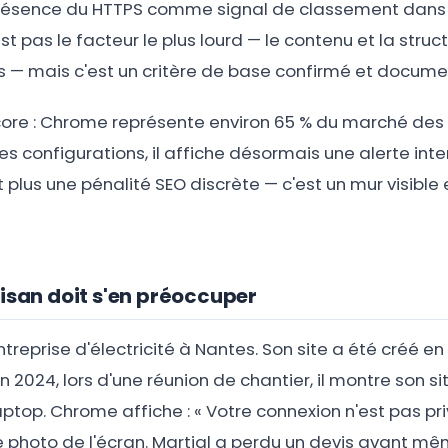
 présence du HTTPS comme signal de classement dans 
st pas le facteur le plus lourd — le contenu et la struc
s — mais c'est un critère de base confirmé et docume
core : Chrome représente environ 65 % du marché des
es configurations, il affiche désormais une alerte int
t plus une pénalité SEO discrète — c'est un mur visible
isan doit s'en préoccuper
ntreprise d'électricité à Nantes. Son site a été créé en
En 2024, lors d'une réunion de chantier, il montre son si
aptop. Chrome affiche : « Votre connexion n'est pas privé
 photo de l'écran. Martial a perdu un devis avant mêm