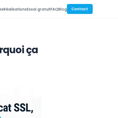
Contact
es
Réalisations
Essai gratuit
FAQ
Blog
urquoi ça