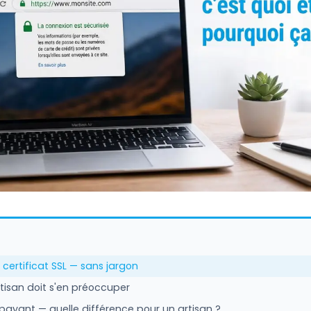
 certificat SSL — sans jargon
tisan doit s'en préoccuper
 payant — quelle différence pour un artisan ?