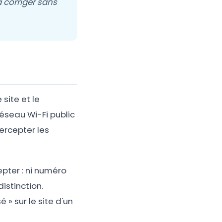
à corriger sans
site et le
réseau Wi-Fi public
tercepter les
cepter : ni numéro
istinction.
» sur le site d'un