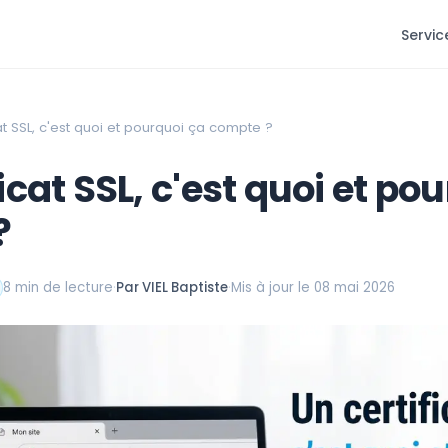
Servic
cat SSL, c'est quoi et pourquoi ça compte ?
icat SSL, c'est quoi et po
?
8 min de lecture
·
Par VIEL Baptiste
·
Mis à jour le 08 mai 2026