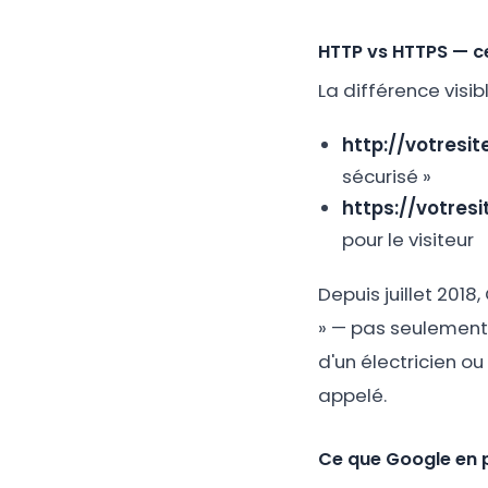
HTTP vs HTTPS — ce
La différence visib
http://votresite
sécurisé »
https://votresit
pour le visiteur
Depuis juillet 20
» — pas seulement l
d'un électricien o
appelé.
Ce que Google en 