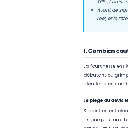
TPE et artisa
Avant de sign
réel, et le ré
1. Combien coût
La fourchette est l
débutant ou grimpe
identique en nombr
Le piège du devis l
Sébastien est élec
il signe pour un sit