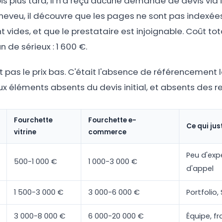
ois plus tard, il n'a reçu aucune demande de devis via i
 neveu, il découvre que les pages ne sont pas indexée
ont vides, et que le prestataire est injoignable. Coût tot
 de sérieux : 1 600 €.
 pas le prix bas. C'était l'absence de référencement l
ux éléments absents du devis initial, et absents des r
Fourchette
Fourchette e-
Ce qui just
vitrine
commerce
Peu d'expé
500-1 000 €
1 000-3 000 €
d'appel
1 500-3 000 €
3 000-6 000 €
Portfolio,
3 000-8 000 €
6 000-20 000 €
Équipe, fr