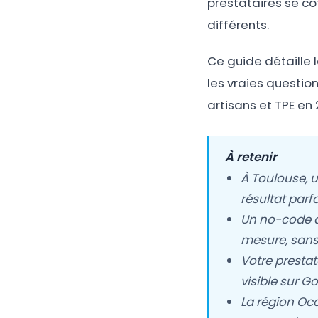
prestataires se c
différents.
Ce guide détaille l
les vraies questio
artisans et TPE en 
À retenir
À Toulouse, u
résultat par
Un no-code à
mesure, sans
Votre prestat
visible sur 
La région Oc