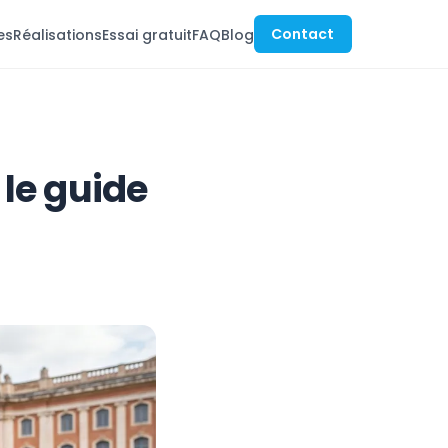
Contact
es
Réalisations
Essai gratuit
FAQ
Blog
 le guide