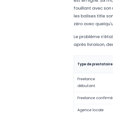
est en ligne. Six m
fouillant avec son
les balises title s
zéro avec quelqu'un
Le problème n'était
après livraison, de
Type de prestataire
Freelance
débutant
Freelance confirmé
Agence locale