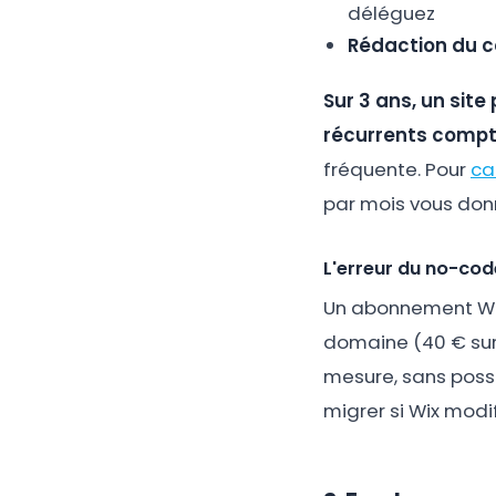
déléguez
Rédaction du 
Sur 3 ans, un site
récurrents compt
fréquente. Pour
ca
par mois vous don
L'erreur du no-code
Un abonnement Wix 
domaine (40 € sur 3
mesure, sans possé
migrer si Wix modif