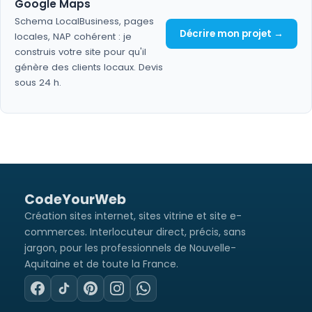
Google Maps
Schema LocalBusiness, pages
Décrire mon projet →
locales, NAP cohérent : je
construis votre site pour qu'il
génère des clients locaux. Devis
sous 24 h.
C
o
d
e
Y
o
u
r
W
e
b
Création sites internet, sites vitrine et site e-
commerces. Interlocuteur direct, précis, sans
jargon, pour les professionnels de Nouvelle-
Aquitaine et de toute la France.