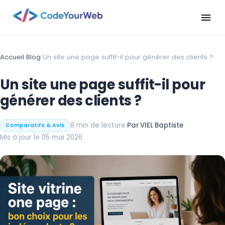
menu
Accueil
›
Blog
›
Un site une page suffit-il pour générer des clients ?
Un site une page suffit-il pour
générer des clients ?
8 min de lecture
·
Par VIEL Baptiste
·
Comparatifs & Avis
Mis à jour le 05 mai 2026