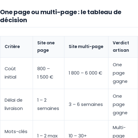
One page ou multi-page : le tableau de
décision
Site one
Verdict
Critère
Site multi-page
page
artisan
One
Coût
800 –
1 800 – 6 000 €
page
initial
1 500 €
gagne
One
Délai de
1 – 2
3 – 6 semaines
page
livraison
semaines
gagne
Multi-
Mots-clés
1 – 2 max
10 – 30+
page