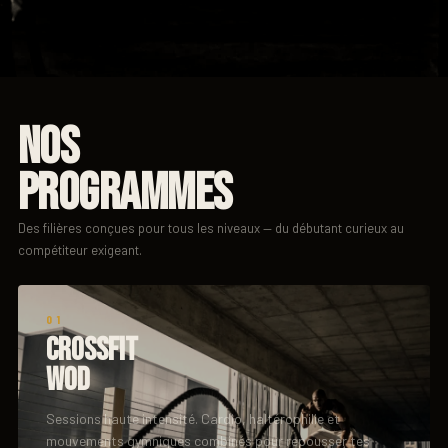
NOS
PROGRAMMES
Des filières conçues pour tous les niveaux — du débutant curieux au
compétiteur exigeant.
01
CROSSFIT
WOD
Sessions haute intensité. Cardio, haltérophilie et
mouvements gymniques combinés pour repousser tes