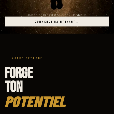
Coaching CrossFit & Force — Bordeaux
COMMENCE MAINTENANT
→
NOTRE MÉTHODE
FORGE
TON
POTENTIEL