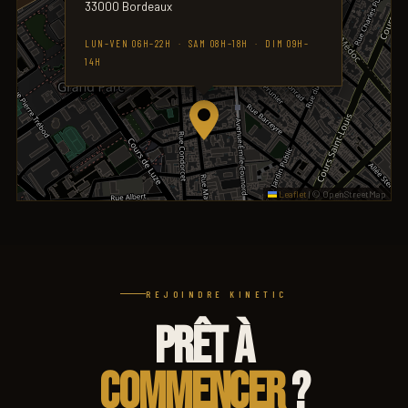
33000 Bordeaux
LUN–VEN 06H–22H · SAM 08H–18H · DIM 09H–
14H
Leaflet
|
© OpenStreetMap
REJOINDRE KINETIC
PRÊT À
COMMENCER
?