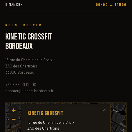
DIMANCHE
09H00 → 14H00
NOUS TROUVER
KINETIC CROSSFIT
BORDEAUX
18 rue du Chemin de la Croix
ZAC des Chartrons
33000 Bordeaux
+33 5 56 00 00 00
contact@kinetic-bordeaux.fr
+
×
KINETIC CROSSFIT
−
18 rue du Chemin de la Croix
ZAC des Chartrons