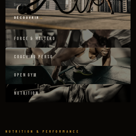
limites.
DÉCOUVRIR
FORCE & HALTÉRO
COACHING PERSO
OPEN GYM
NUTRITION
NUTRITION & PERFORMANCE