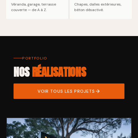
Véranda, garage, terrasse
Chapes, dalles extérieures,
couverte — de A à Z.
béton désactivé.
PORTFOLIO
NOS
RÉALISATIONS
VOIR TOUS LES PROJETS