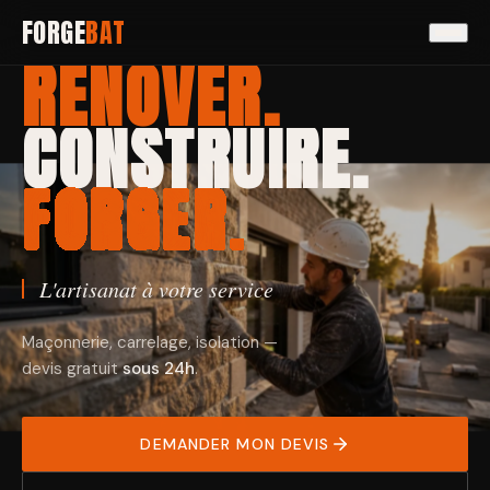
FORGE
BAT
RÉNOVER.
CONSTRUIRE.
FORGER.
CRÉER.
L'artisanat à votre service
Maçonnerie, carrelage, isolation —
devis gratuit
sous 24h
.
DEMANDER MON DEVIS