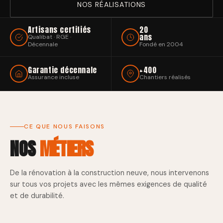
NOS RÉALISATIONS
Artisans certifiés
20
ans
Qualibat · RGE ·
Décennale
Fondé en 2004
Garantie décennale
+400
Assurance incluse
Chantiers réalisés
CE QUE NOUS FAISONS
NOS
MÉTIERS
De la rénovation à la construction neuve, nous intervenons
sur tous vos projets avec les mêmes exigences de qualité
et de durabilité.