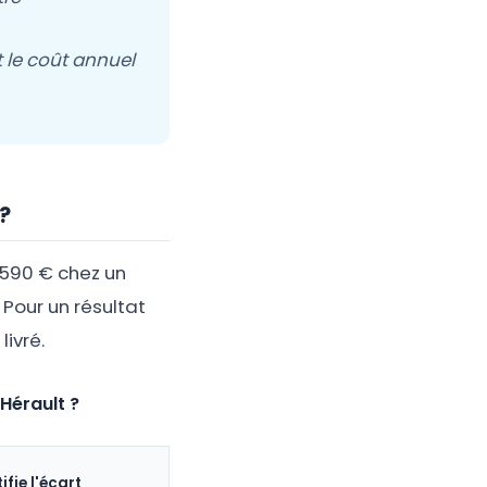
t le coût annuel
?
à 590 € chez un
Pour un résultat
ivré.
'Hérault ?
ifie l'écart