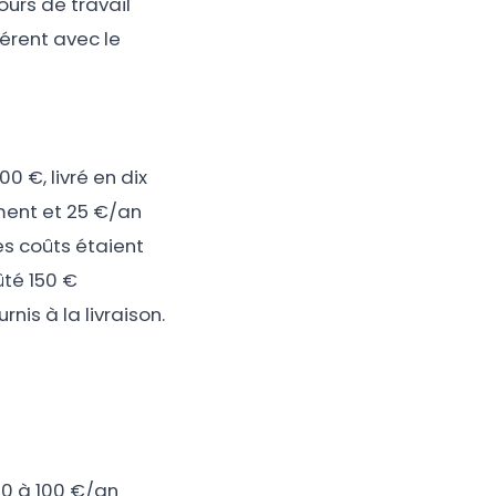
ours de travail
hérent avec le
0 €, livré en dix
ement et 25 €/an
es coûts étaient
ûté 150 €
nis à la livraison.
50 à 100 €/an