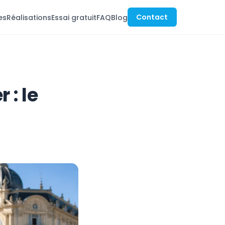
Contact
es
Réalisations
Essai gratuit
FAQ
Blog
 : le