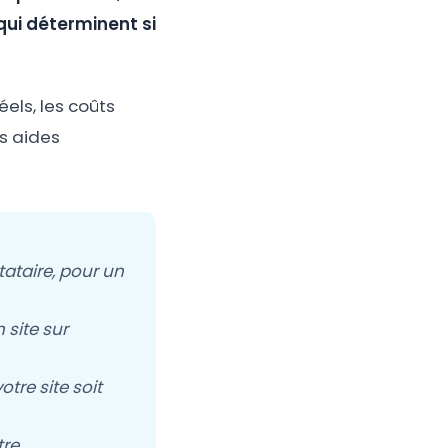
qui déterminent si
éels, les coûts
es aides
tataire, pour un
 site sur
tre site soit
tre