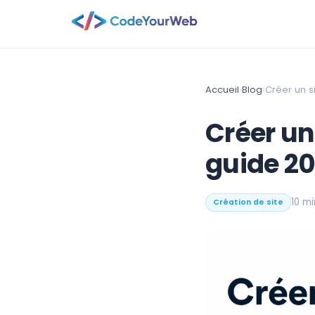
Accueil
›
Blog
›
Créer un si
Créer un 
guide 2
10 mi
Création de site