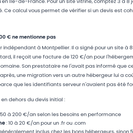
en Île-de-France. Pour un site vitrine, comptez 3 à 8 j
. Ce calcul vous permet de vérifier si un devis est co
800 € ne mentionne pas
r indépendant à Montpellier. Il a signé pour un site à 80
s tard, il reçoit une facture de 120 €/an pour l'héberg
maine. Son prestataire ne l'avait pas informé que c
après, une migration vers un autre hébergeur lui a co
ce que les identifiants serveur n'avaient pas été four
 en dehors du devis initial :
 50 à 200 €/an selon les besoins en performance
ne
: 10 à 20 €/an pour un .fr ou .com
 généralement inclus chez les bons hébergeurs, sinon 