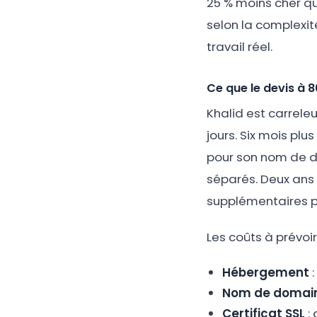
25 % moins cher qu'
selon la complexité
travail réel.
Ce que le devis à 
Khalid est carreleu
jours. Six mois plu
pour son nom de do
séparés. Deux ans 
supplémentaires par
Les coûts à prévoir
Hébergement
:
Nom de domai
Certificat SSL
: