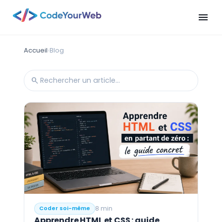
menu
Accueil
›
Blog
search
Rechercher dans le blog
8 min
Coder soi-même
Apprendre HTML et CSS : guide